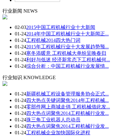
行业新闻
NEWS
02-03
2015中国工程机械行业十大新闻
01-24
2014年中国工程机械行业十大新闻正...
01-24
工程机械2014四大热门词
01-24
2015年工程机械行业十大发展趋势预...
01-24
寒冬添暖意 工程机械大单纷呈唤春归
01-24
利好与低迷 经济新常态下工程机械何...
01-24
综合分析：中国工程机械行业发展情...
行业知识
KNOWLEDGE
01-24
新疆机械工程设备管理服务协会正式...
01-24
四大热点关键词聚焦2014年工程机械...
01-24
零部件网上商城走俏 工程机械借此发...
01-24
四大热点词聚焦2014工程机械行业发...
01-24
珠三角工业机器人总动员
01-24
四大热点词聚焦2014工程机械行业发...
01-24
工程机械企业加快国际化进程